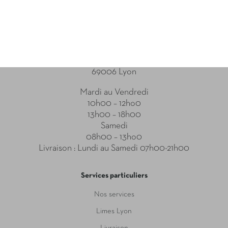
Point relais
31-33 Boulevard des Brotteaux
69006 Lyon
Mardi au Vendredi
10h00 – 12ho0
13h00 – 18h00
Samedi
08h00 – 13ho0
Livraison : Lundi au Samedi 07h00-21h00
Services particuliers
Nos services
Limes Lyon